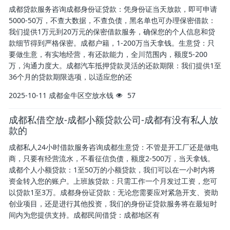
成都贷款服务咨询成都身份证贷款：凭身份证当天放款，即可申请
5000-50万，不查大数据，不查负债，黑名单也可办理保密借款：
我们提供1万元到20万元的保密借款服务，确保您的个人信息和贷
款细节得到严格保密。成都户籍，1-200万当天拿钱。生意贷：只
要做生意，有实地经营，有还款能力，全川范围内，额度5-200
万，沟通力度大。成都汽车抵押贷款灵活的还款期限：我们提供1至
36个月的贷款期限选项，以适应您的还
2025-10-11
成都金牛区空放水钱
57
成都私借空放-成都小额贷款公司-成都有没有私人放
款的
成都私人24小时借款服务咨询成都生意贷：不管是开工厂还是做电
商，只要有经营流水，不看征信负债，额度2-500万，当天拿钱。
成都个人小额贷款：1至50万的小额贷款，我们可以在一小时内将
资金转入您的账户。上班族贷款：只需工作一个月发过工资，您可
以贷款1至3万。成都身份证贷款：无论您需要应对紧急开支、资助
创业项目，还是进行其他投资，我们的身份证贷款服务将在最短时
间内为您提供支持。成都民间借贷：成都地区有