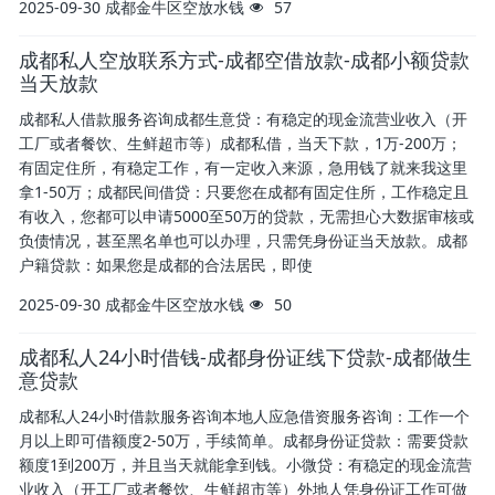
2025-09-30
成都金牛区空放水钱
57
成都私人空放联系方式-成都空借放款-成都小额贷款
当天放款
成都私人借款服务咨询成都生意贷：有稳定的现金流营业收入（开
工厂或者餐饮、生鲜超市等）成都私借，当天下款，1万-200万；
有固定住所，有稳定工作，有一定收入来源，急用钱了就来我这里
拿1-50万；成都民间借贷：只要您在成都有固定住所，工作稳定且
有收入，您都可以申请5000至50万的贷款，无需担心大数据审核或
负债情况，甚至黑名单也可以办理，只需凭身份证当天放款。成都
户籍贷款：如果您是成都的合法居民，即使
2025-09-30
成都金牛区空放水钱
50
成都私人24小时借钱-成都身份证线下贷款-成都做生
意贷款
成都私人24小时借款服务咨询本地人应急借资服务咨询：工作一个
月以上即可借额度2-50万，手续简单。成都身份证贷款：需要贷款
额度1到200万，并且当天就能拿到钱。小微贷：有稳定的现金流营
业收入（开工厂或者餐饮、生鲜超市等）外地人凭身份证工作可做