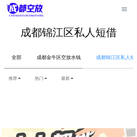
成都锦江区私人短借
全部
成都金牛区空放水钱
成都锦江区私人短
推荐
热门
最新