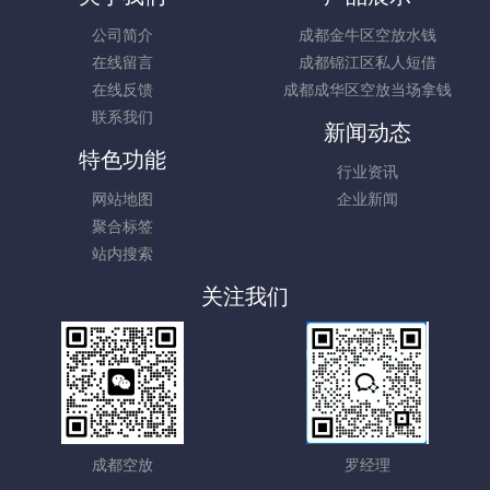
公司简介
成都金牛区空放水钱
在线留言
成都锦江区私人短借
在线反馈
成都成华区空放当场拿钱
联系我们
新闻动态
特色功能
行业资讯
网站地图
企业新闻
聚合标签
站内搜索
关注我们
成都空放
罗经理