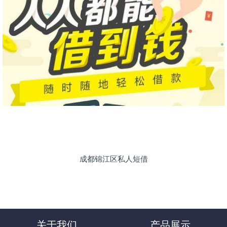
成都锦江区私人短借
关于我们
产品展示