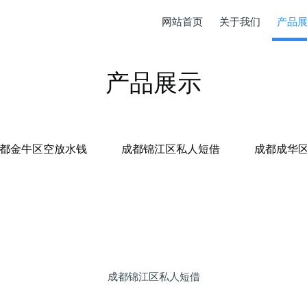
网站首页
关于我们
产品
产品展示
都金牛区空放水钱
成都锦江区私人短借
成都成华
成都锦江区私人短借