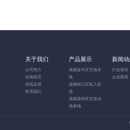
关于我们
产品展示
新闻动
公司简介
成都金牛区空放水
行业资讯
在线留言
钱
企业新闻
在线反馈
成都锦江区私人短
联系我们
借
成都成华区空放当
场拿钱