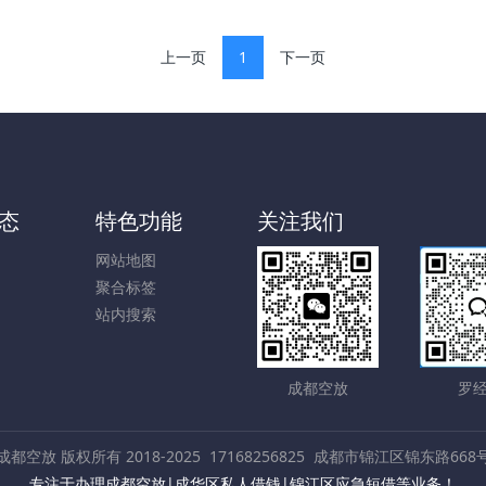
上一页
1
下一页
态
特色功能
关注我们
网站地图
聚合标签
站内搜索
成都空放
罗
成都空放 版权所有 2018-2025
17168256825
成都市锦江区锦东路668
专注于办理成都空放|成华区私人借钱|锦江区应急短借等业务！