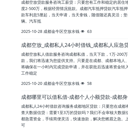
成都空放贷款服务咨询工薪贷：只要您有工作和稳定的居住地
度2-500万，根据经营情况批款。成都汽车抵押贷款汽车
款车利息5厘起，当天申请，当天拿钱，随借随还真灵活；
辆。汽车抵
2025-10-28
成都金牛区空放水钱
63
成都空放_成都私人24小时借钱_成都私人应急
成都空放私人借款服务咨询成都私借，当天下款，1万-200
款，我们将迅速为您提供支持。只要是在成都、成都本地人、
将确保在一小时内完成贷款申请，并在获批后迅速将资金转入
工作稳定
2025-10-20
成都金牛区空放水钱
58
成都哪里可以借私借-成都个人小额贷款-成都
成都私人24小时借款咨询服务成都地区贷款：只要您在成都有
查大数据信贷：需要1至3万的贷款吗？我们不会审核大数据
都急需资金，手续简便灵活，快速放款，解决您燃眉之急。上
可