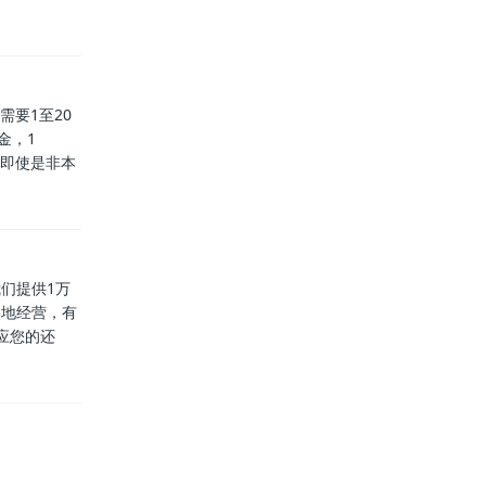
要1至20
金，1
：即使是非本
们提供1万
实地经营，有
应您的还