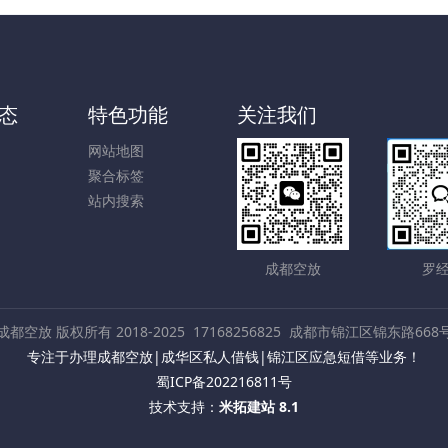
态
特色功能
关注我们
网站地图
聚合标签
站内搜索
成都空放
罗
成都空放 版权所有 2018-2025
17168256825
成都市锦江区锦东路668
专注于办理成都空放|成华区私人借钱|锦江区应急短借等业务！
蜀ICP备202216811号
技术支持：
米拓建站 8.1