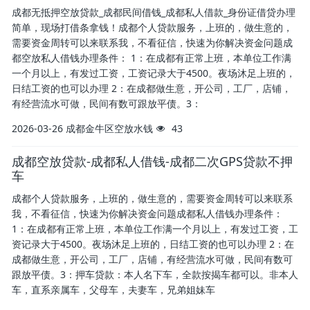
成都无抵押空放贷款_成都民间借钱_成都私人借款_身份证借贷办理
简单，现场打借条拿钱！成都个人贷款服务，上班的，做生意的，
需要资金周转可以来联系我，不看征信，快速为你解决资金问题成
都空放私人借钱办理条件： 1：在成都有正常上班，本单位工作满
一个月以上，有发过工资，工资记录大于4500。夜场沐足上班的，
日结工资的也可以办理 2：在成都做生意，开公司，工厂，店铺，
有经营流水可做，民间有数可跟放平债。3：
2026-03-26
成都金牛区空放水钱
43
成都空放贷款-成都私人借钱-成都二次GPS贷款不押
车
成都个人贷款服务，上班的，做生意的，需要资金周转可以来联系
我，不看征信，快速为你解决资金问题成都私人借钱办理条件：
1：在成都有正常上班，本单位工作满一个月以上，有发过工资，工
资记录大于4500。夜场沐足上班的，日结工资的也可以办理 2：在
成都做生意，开公司，工厂，店铺，有经营流水可做，民间有数可
跟放平债。3：押车贷款：本人名下车，全款按揭车都可以。非本人
车，直系亲属车，父母车，夫妻车，兄弟姐妹车