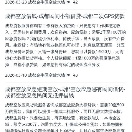
2026-03-23
成都金牛区空放水钱
42
成都空放借钱-成都民间小额借贷-成都二次GPS贷款
成都贷款服务咨询有工作有收入的贷款：只要您有工作和稳定收
入，无需任何前期费用，欢迎咨询。应急贷款：需要2千至100万的
应急贷款吗？我们提供低利率、简便手续，当天放款，没有中介费
用。生意贷：有场地有营业执照也可办理，利息低至五厘至一分五
成都身份证贷款：只需一张身份证，您就可以贷款1至20万，无需
担心大数据信贷审核。个人贷款额度：1至1000万的额度供您选
择。成都小微贷款：如果您拥有稳定的现金流业务收
2026-03-10
成都金牛区空放水钱
43
成都空放应急短期空放-成都空放应急哪有民间借贷-
成都空放应急民间无抵押借钱
成都空放应急贷款服务咨询成都空放应急大额贷款：需要20至500
万的贷款，我们可以提供一抵或二抵服务，而且无需大数据审核。
成都生意贷：只要做生意，有实地经营，有还款能力，本地全区
域，额度5-200万，沟通力度大。社保或公积金贷款：如果您拥有
连续缴纳社保或公积金半年以上的记录，并且在成都空放应急拥有